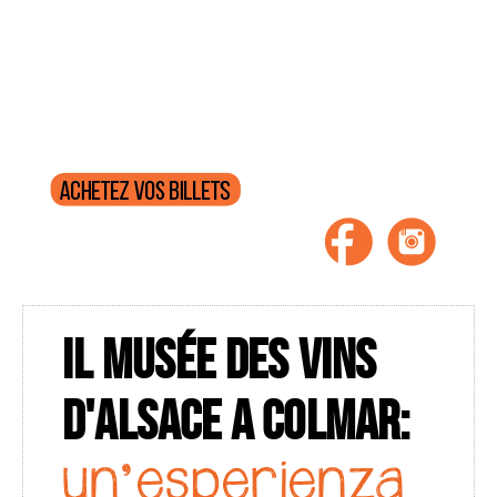
g
a
t
i
o
n
IL MUSÉE DES VINS
D'ALSACE A COLMAR:
un'esperienza