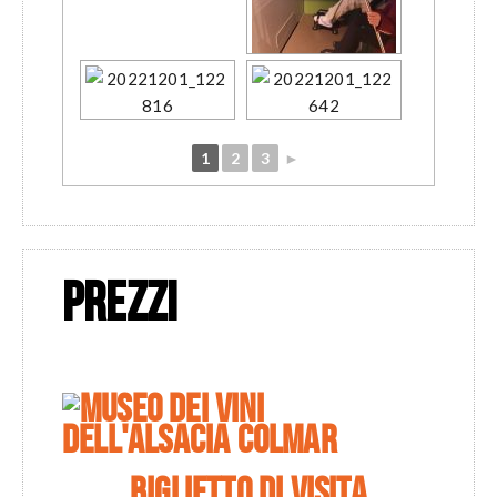
1
2
3
►
PREZZI
BIGLIETTO DI VISITA