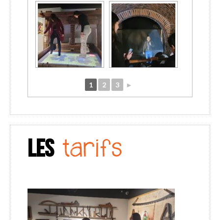
1
2
3
►
LES
tarifs