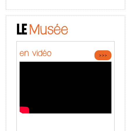
LE
Musée
en vidéo
>>>