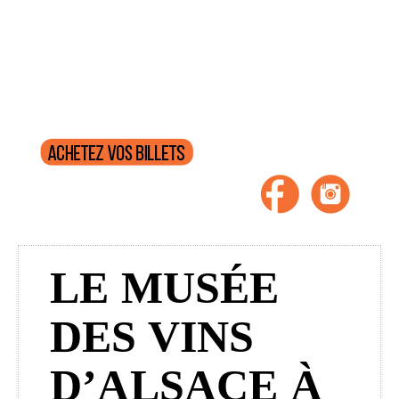
g
a
t
i
o
n
LE MUSÉE
DES VINS
D’ALSACE À