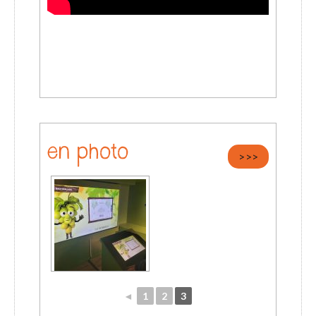
en photo
>>>
◄
1
2
3